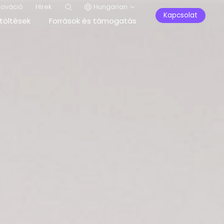
nováció
Hírek
Hungarian
Kapcsolat
töltések
Források és támogatás