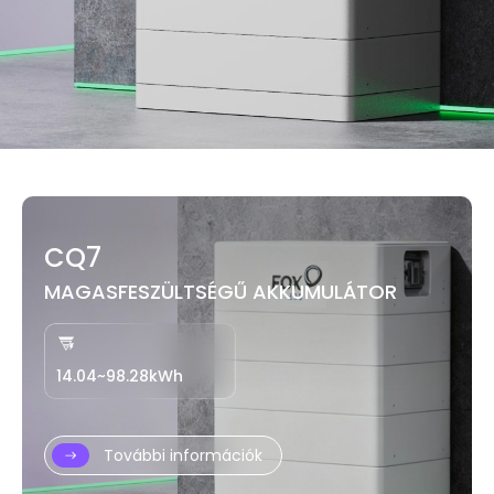
CQ7
MAGASFESZÜLTSÉGŰ AKKUMULÁTOR
14.04~98.28kWh
További információk