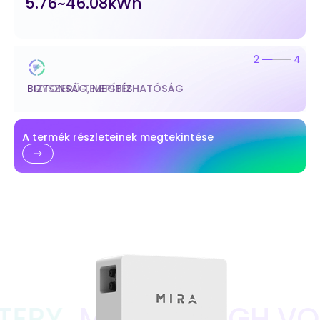
5.76~46.08kWh
2
4
EGYSZERŰ TELEPÍTÉS
A termék részleteinek megtekintése
Mira M6 HIGH VOLTAG