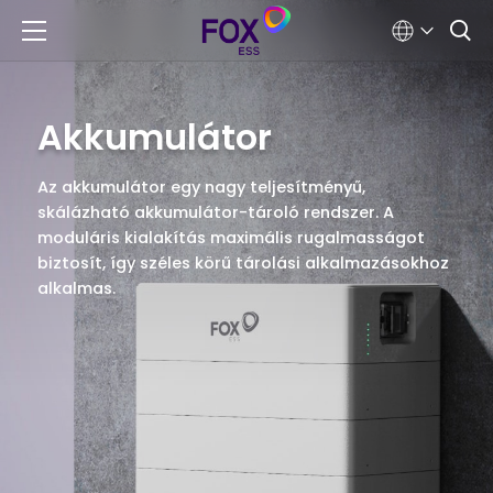
Akkumulátor
Az akkumulátor egy nagy teljesítményű,
skálázható akkumulátor-tároló rendszer. A
moduláris kialakítás maximális rugalmasságot
biztosít, így széles körű tárolási alkalmazásokhoz
alkalmas.