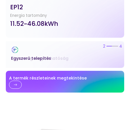
EP12
Energia tartomány
11.52~46.08kWh
2
4
Egyszerű telepítés
A termék részleteinek megtekintése