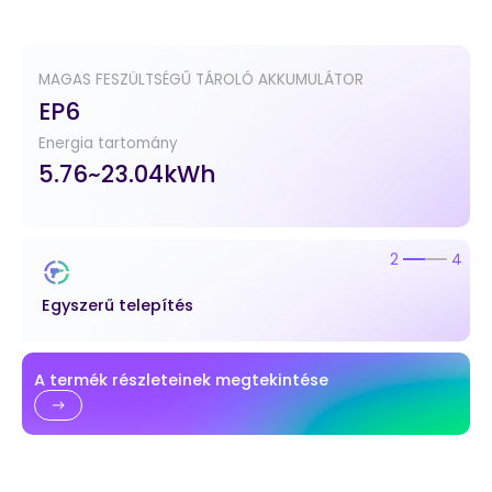
MAGAS FESZÜLTSÉGŰ TÁROLÓ AKKUMULÁTOR
EP6
Energia tartomány
5.76~23.04kWh
2
4
Egyszerű telepítés
A termék részleteinek megtekintése