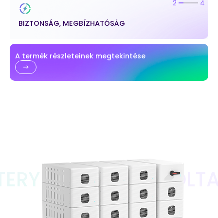
2
4
EGYSZERŰ TELEPÍTÉS
A termék részleteinek megtekintése
CQ16 HIGH VOLTAGE 